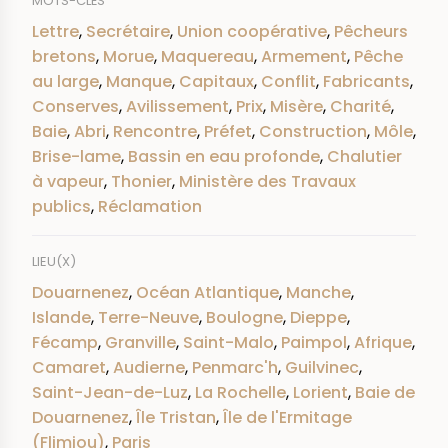
MOTS-CLÉS
Lettre
,
Secrétaire
,
Union coopérative
,
Pêcheurs
bretons
,
Morue
,
Maquereau
,
Armement
,
Pêche
au large
,
Manque
,
Capitaux
,
Conflit
,
Fabricants
,
Conserves
,
Avilissement
,
Prix
,
Misère
,
Charité
,
Baie
,
Abri
,
Rencontre
,
Préfet
,
Construction
,
Môle
,
Brise-lame
,
Bassin en eau profonde
,
Chalutier
à vapeur
,
Thonier
,
Ministère des Travaux
publics
,
Réclamation
LIEU(X)
Douarnenez
,
Océan Atlantique
,
Manche
,
Islande
,
Terre-Neuve
,
Boulogne
,
Dieppe
,
Fécamp
,
Granville
,
Saint-Malo
,
Paimpol
,
Afrique
,
Camaret
,
Audierne
,
Penmarc'h
,
Guilvinec
,
Saint-Jean-de-Luz
,
La Rochelle
,
Lorient
,
Baie de
Douarnenez
,
Île Tristan
,
Île de l'Ermitage
(Flimiou)
,
Paris