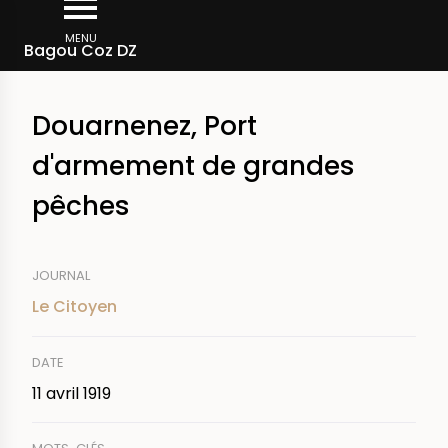
Aller
Fil
au
MENU
Rechercher dans la presse
Bagou Coz DZ
d'Ariane
contenu
principal
Douarnenez, Port
d'armement de grandes
pêches
JOURNAL
Le Citoyen
DATE
11 avril 1919