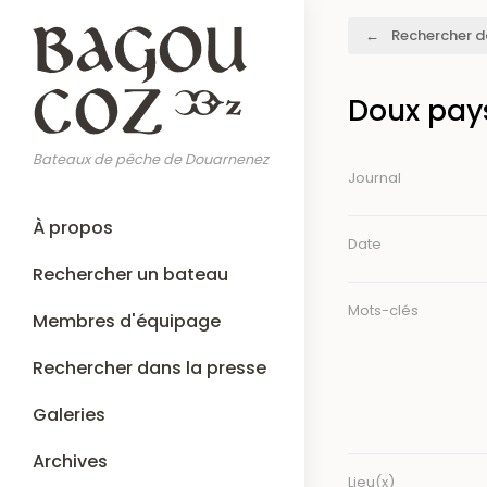
Aller
Fil
Rechercher d
au
d'Ariane
contenu
principal
Doux pay
Bateaux de pêche de Douarnenez
Journal
Main
À propos
navigation
Date
Rechercher un bateau
Mots-clés
Membres d'équipage
Rechercher dans la presse
Galeries
Archives
Lieu(x)