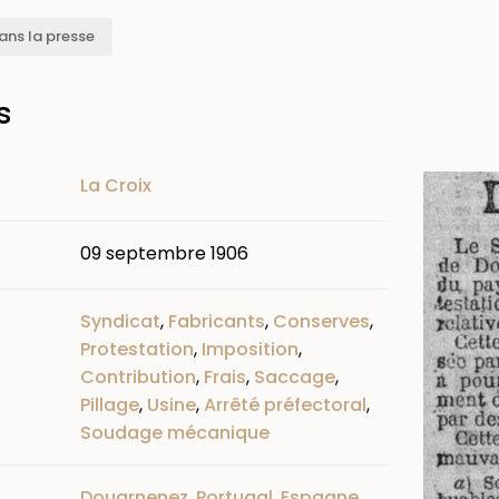
ans la presse
s
Image
La Croix
09 septembre 1906
Syndicat
,
Fabricants
,
Conserves
,
Protestation
,
Imposition
,
Contribution
,
Frais
,
Saccage
,
Pillage
,
Usine
,
Arrêté préfectoral
,
Soudage mécanique
Douarnenez
,
Portugal
,
Espagne