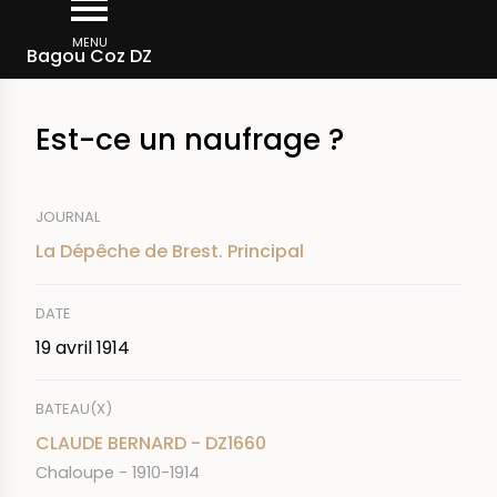
Aller
Fil
au
MENU
Rechercher dans la presse
Bagou Coz DZ
d'Ariane
contenu
principal
Est-ce un naufrage ?
JOURNAL
La Dépêche de Brest. Principal
DATE
19 avril 1914
BATEAU(X)
CLAUDE BERNARD - DZ1660
Chaloupe - 1910-1914