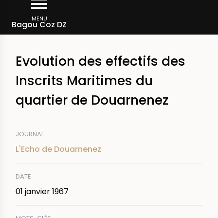
Aller
Fil
au
MENU
Rechercher dans la presse
Bagou Coz DZ
d'Ariane
contenu
principal
Evolution des effectifs des
Inscrits Maritimes du
quartier de Douarnenez
JOURNAL
L'Echo de Douarnenez
DATE
01 janvier 1967