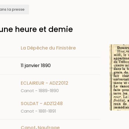
ans la presse
 une heure et demie
Image
La Dépêche du Finistère
11 janvier 1890
ECLAIREUR - ADZ2012
Canot - 1889-1890
SOLDAT - ADZ1248
Canot - 1881-1891
Canot
,
Naufrage