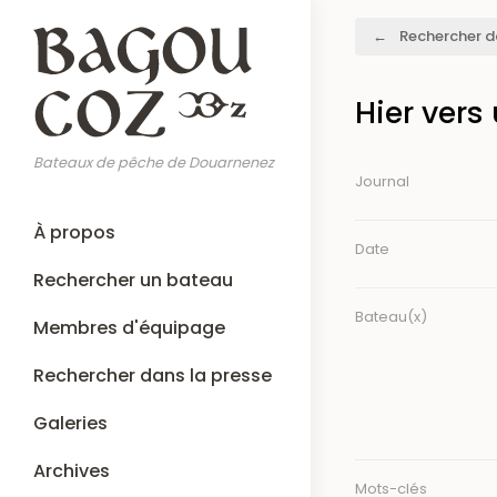
Aller
Fil
Rechercher d
au
d'Ariane
contenu
principal
Hier vers
Bateaux de pêche de Douarnenez
Journal
Main
À propos
navigation
Date
Rechercher un bateau
Bateau(x)
Membres d'équipage
Rechercher dans la presse
Galeries
Archives
Mots-clés