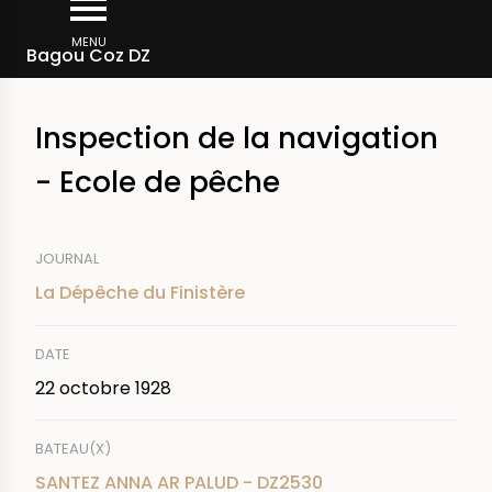
Aller
Fil
au
MENU
Rechercher dans la presse
Bagou Coz DZ
d'Ariane
contenu
principal
Inspection de la navigation
- Ecole de pêche
JOURNAL
La Dépêche du Finistère
DATE
22 octobre 1928
BATEAU(X)
SANTEZ ANNA AR PALUD - DZ2530