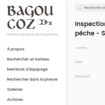
Aller
Fil
Rechercher d
au
d'Ariane
contenu
principal
Inspectio
pêche - S
Bateaux de pêche de Douarnenez
Main
Journal
À propos
navigation
Rechercher un bateau
Date
Membres d'équipage
Bateau(x)
Rechercher dans la presse
Galeries
Archives