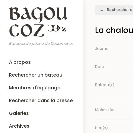
Aller
Fil
Rechercher d
au
d'Ariane
contenu
principal
La chalou
Bateaux de pêche de Douarnenez
Journal
Main
À propos
navigation
Date
Rechercher un bateau
Bateau(x)
Membres d'équipage
Rechercher dans la presse
Mots-clés
Galeries
Archives
Lieu(x)