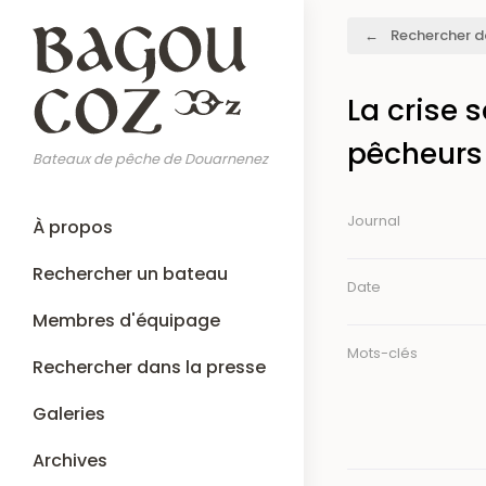
Aller
Fil
Rechercher d
au
d'Ariane
contenu
principal
La crise s
pêcheurs 
Bateaux de pêche de Douarnenez
Main
Journal
À propos
navigation
Rechercher un bateau
Date
Membres d'équipage
Mots-clés
Rechercher dans la presse
Galeries
Archives