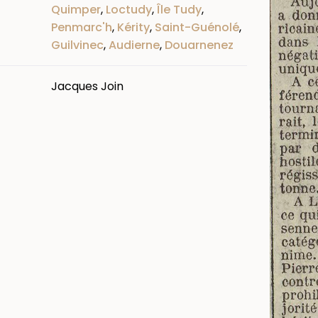
Quimper
,
Loctudy
,
Île Tudy
,
Penmarc'h
,
Kérity
,
Saint-Guénolé
,
Guilvinec
,
Audierne
,
Douarnenez
Jacques Join