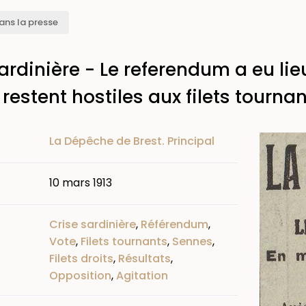
ans la presse
ardinière - Le referendum a eu lieu
restent hostiles aux filets tourna
Image
La Dépêche de Brest. Principal
10 mars 1913
Crise sardinière
,
Référendum
,
Vote
,
Filets tournants
,
Sennes
,
Filets droits
,
Résultats
,
Opposition
,
Agitation