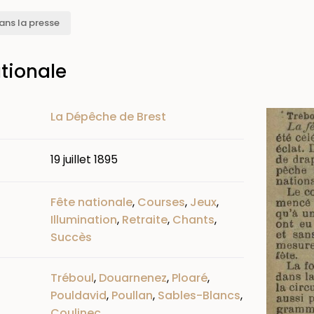
ans la presse
ationale
Image
La Dépêche de Brest
19 juillet 1895
Fête nationale
,
Courses
,
Jeux
,
Illumination
,
Retraite
,
Chants
,
Succès
Tréboul
,
Douarnenez
,
Ploaré
,
Pouldavid
,
Poullan
,
Sables-Blancs
,
Coulinec