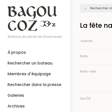
Aller
Fil
Rechercher d
au
d'Ariane
contenu
principal
La fête n
Bateaux de pêche de Douarnenez
Journal
Main
À propos
navigation
Date
Rechercher un bateau
Mots-clés
Membres d'équipage
Rechercher dans la presse
Galeries
Lieu(x)
Archives