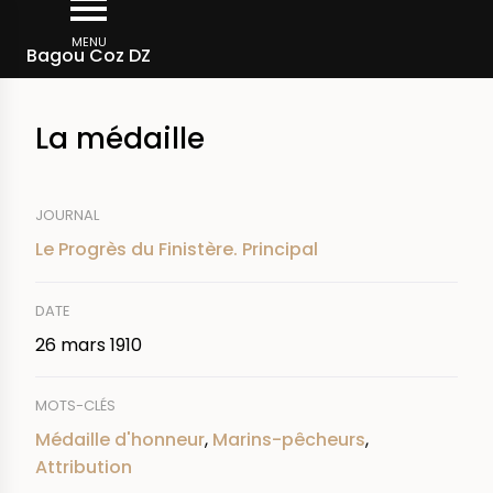
Aller
Fil
au
MENU
Rechercher dans la presse
Bagou Coz DZ
d'Ariane
contenu
principal
La médaille
JOURNAL
Le Progrès du Finistère. Principal
DATE
26 mars 1910
MOTS-CLÉS
Médaille d'honneur
,
Marins-pêcheurs
,
Attribution