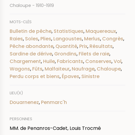
Chaloupe - 1910-1919
MOTS-CLÉS
Bulletin de pêche
,
Statistiques
,
Maquereaux
,
Raies
,
Soles
,
Plies
,
Langoustes
,
Merlus
,
Congrès
,
Pêche abondante
,
Quantité
,
Prix
,
Résultats
,
Sardine de dérive
,
Grondins
,
Filets de raie
,
Chargement
,
Huile
,
Fabricants
,
Conserves
,
Vol
,
Wagons
,
Fûts
,
Malfaiteur
,
Naufrage
,
Chaloupe
,
Perdu corps et biens
,
Épaves
,
Sinistre
LIEU(X)
Douarnenez
,
Penmarc'h
PERSONNES
MM. de Penanros-Cadet, Louis Trocmé