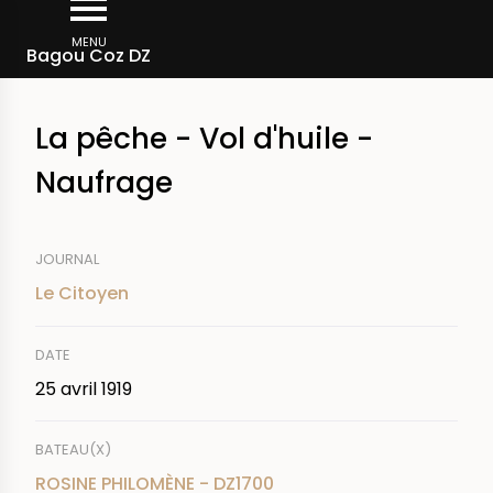
Aller
Fil
au
MENU
Rechercher dans la presse
Bagou Coz DZ
d'Ariane
contenu
principal
La pêche - Vol d'huile -
Naufrage
JOURNAL
Le Citoyen
DATE
25 avril 1919
BATEAU(X)
ROSINE PHILOMÈNE - DZ1700