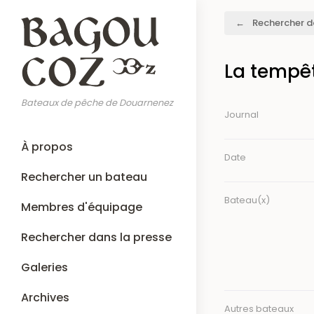
Aller
Fil
Rechercher d
au
d'Ariane
contenu
principal
La tempêt
Bateaux de pêche de Douarnenez
Journal
Main
À propos
navigation
Date
Rechercher un bateau
Bateau(x)
Membres d'équipage
Rechercher dans la presse
Galeries
Archives
Autres bateaux