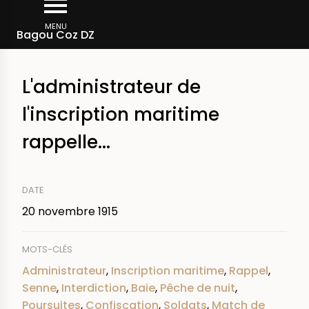
Aller
Fil
au
MENU
Rechercher dans la presse
Bagou Coz DZ
d'Ariane
contenu
principal
L'administrateur de
l'inscription maritime
rappelle...
DATE
20 novembre 1915
MOTS-CLÉS
Administrateur
,
Inscription maritime
,
Rappel
,
Senne
,
Interdiction
,
Baie
,
Pêche de nuit
,
Poursuites
,
Confiscation
,
Soldats
,
Match de