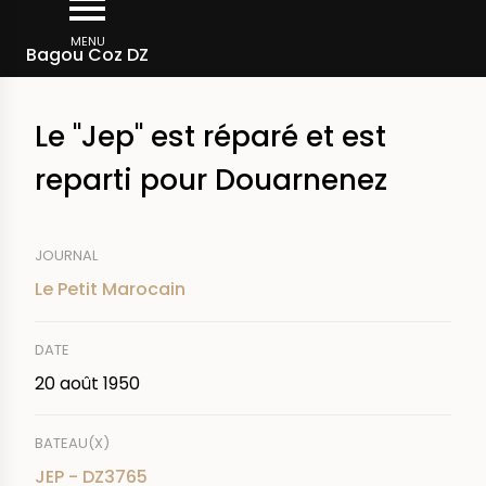
Aller
Fil
au
MENU
Rechercher dans la presse
Bagou Coz DZ
d'Ariane
contenu
principal
Le "Jep" est réparé et est
reparti pour Douarnenez
JOURNAL
Le Petit Marocain
DATE
20 août 1950
BATEAU(X)
JEP - DZ3765