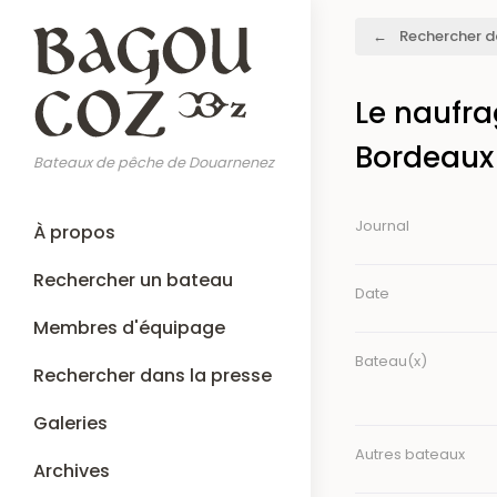
Aller
Fil
Rechercher d
au
d'Ariane
contenu
principal
Le naufra
Bordeaux
Bateaux de pêche de Douarnenez
Main
Journal
À propos
navigation
Rechercher un bateau
Date
Membres d'équipage
Bateau(x)
Rechercher dans la presse
Galeries
Autres bateaux
Archives