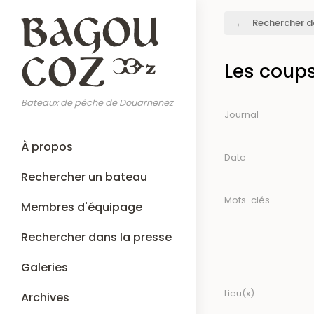
Aller
Fil
Rechercher d
au
d'Ariane
contenu
principal
Les coup
Bateaux de pêche de Douarnenez
Journal
Main
À propos
navigation
Date
Rechercher un bateau
Mots-clés
Membres d'équipage
Rechercher dans la presse
Galeries
Lieu(x)
Archives