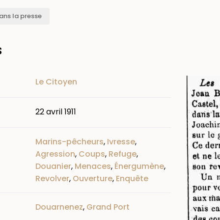
ans la presse
s
Image
Le Citoyen
22 avril 1911
Marins-pêcheurs
,
Ivresse
,
Agression
,
Coups
,
Refuge
,
Douanier
,
Menaces
,
Énergumène
,
Revolver
,
Ouverture
,
Enquête
Douarnenez
,
Grand Port