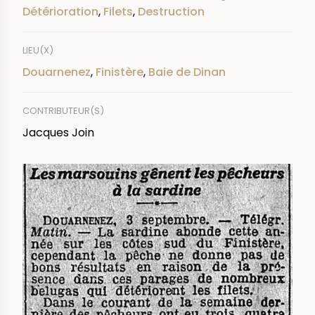
Détérioration
,
Filets
,
Destruction
LIEU(X)
Douarnenez
,
Finistère
,
Baie de Dinan
CONTRIBUTEUR(S)
Jacques Join
IMAGE