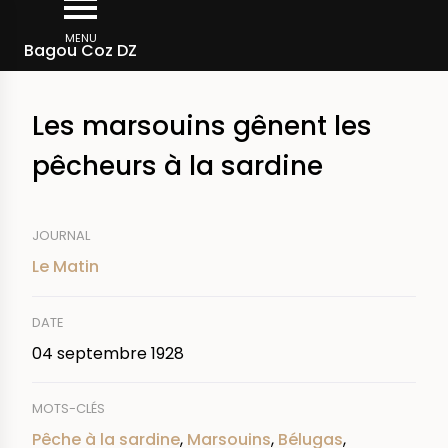
Aller
Fil
au
MENU
Rechercher dans la presse
Bagou Coz DZ
d'Ariane
contenu
principal
Les marsouins gênent les
pêcheurs à la sardine
JOURNAL
Le Matin
DATE
04 septembre 1928
MOTS-CLÉS
Pêche à la sardine
,
Marsouins
,
Bélugas
,