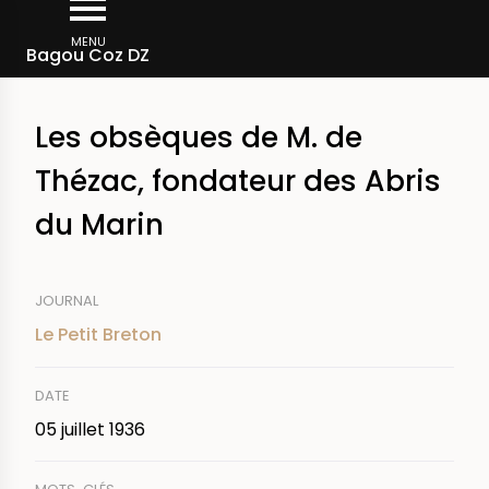
Aller
Fil
au
MENU
Rechercher dans la presse
Bagou Coz DZ
d'Ariane
contenu
principal
Les obsèques de M. de
Thézac, fondateur des Abris
du Marin
JOURNAL
Le Petit Breton
DATE
05 juillet 1936