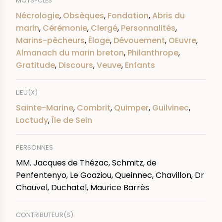
MOTS-CLÉS
Nécrologie
,
Obsèques
,
Fondation
,
Abris du
marin
,
Cérémonie
,
Clergé
,
Personnalités
,
Marins-pêcheurs
,
Éloge
,
Dévouement
,
OEuvre
,
Almanach du marin breton
,
Philanthrope
,
Gratitude
,
Discours
,
Veuve
,
Enfants
LIEU(X)
Sainte-Marine
,
Combrit
,
Quimper
,
Guilvinec
,
Loctudy
,
Île de Sein
PERSONNES
MM. Jacques de Thézac, Schmitz, de
Penfentenyo, Le Goaziou, Queinnec, Chavillon, Dr
Chauvel, Duchatel, Maurice Barrès
CONTRIBUTEUR(S)