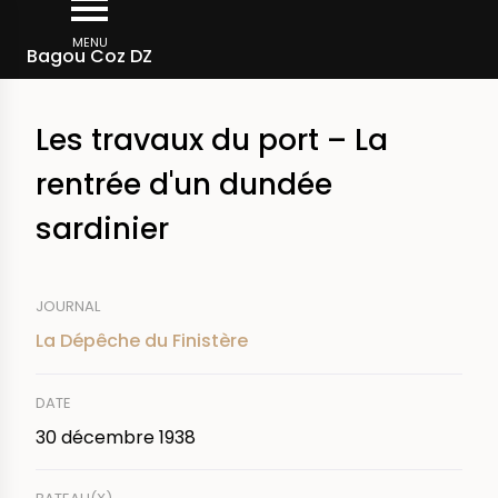
Aller
Fil
au
MENU
Rechercher dans la presse
Bagou Coz DZ
d'Ariane
contenu
principal
Les travaux du port – La
rentrée d'un dundée
sardinier
JOURNAL
La Dépêche du Finistère
DATE
30 décembre 1938