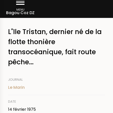
Aller
Fil
au
MENU
Rechercher dans la presse
Bagou Coz DZ
d'Ariane
contenu
principal
L"Ile Tristan, dernier né de la
flotte thonière
transocéanique, fait route
pêche...
JOURNAL
Le Marin
DATE
14 février 1975