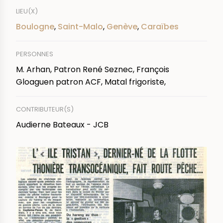
LIEU(X)
Boulogne
,
Saint-Malo
,
Genève
,
Caraïbes
PERSONNES
M. Arhan, Patron René Seznec, François
Gloaguen patron ACF, Matal frigoriste,
CONTRIBUTEUR(S)
Audierne Bateaux - JCB
IMAGE