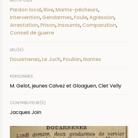
MOTS-CLÉS
Pardon local
,
Rixe
,
Marins-pêcheurs
,
Intervention
,
Gendarmes
,
Foule
,
Agression
,
Arrestation
,
Prison
,
Insoumis
,
Comparution
,
Conseil de guerre
LIEU(X)
Douarnenez
,
Le Juch
,
Poullan
,
Nantes
PERSONNES
M. Gelot, jeunes Calvez et Gloaguen, Clet Velly
CONTRIBUTEUR(S)
Jacques Join
IMAGE