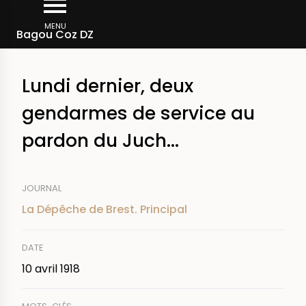
Aller
Fil
au
MENU
Rechercher dans la presse
Bagou Coz DZ
d'Ariane
contenu
principal
Lundi dernier, deux
gendarmes de service au
pardon du Juch...
JOURNAL
La Dépêche de Brest. Principal
DATE
10 avril 1918