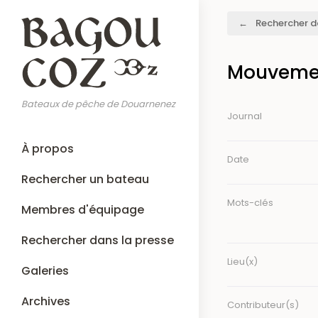
Aller
Fil
Rechercher d
au
d'Ariane
contenu
principal
Mouvemen
Bateaux de pêche de Douarnenez
Journal
Main
À propos
navigation
Date
Rechercher un bateau
Mots-clés
Membres d'équipage
Rechercher dans la presse
Lieu(x)
Galeries
Archives
Contributeur(s)