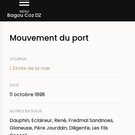
Aller
Fil
au
MENU
Rechercher dans la presse
Bagou Coz DZ
d'Ariane
contenu
principal
Mouvement du port
JOURNAL
L'Etoile de la mer
DATE
11 octobre 1898
AUTRES BATEAUX
Dauphin, Eclaireur, René, Fredmal Sandnoes,
Glaneuse, Père Jourdain, Diligente, Les Fils