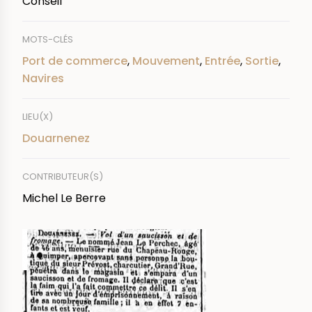
Conseil
MOTS-CLÉS
Port de commerce
,
Mouvement
,
Entrée
,
Sortie
,
Navires
LIEU(X)
Douarnenez
CONTRIBUTEUR(S)
Michel Le Berre
IMAGE