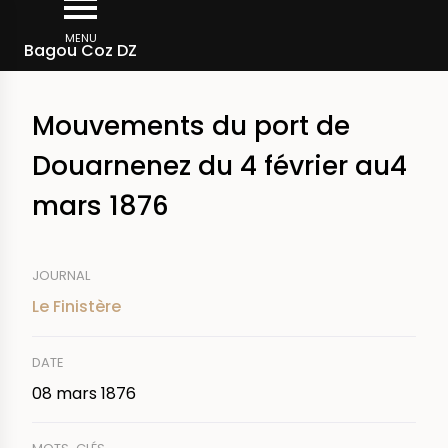
Aller
Fil
au
MENU
Rechercher dans la presse
Bagou Coz DZ
d'Ariane
contenu
principal
Mouvements du port de
Douarnenez du 4 février au4
mars 1876
JOURNAL
Le Finistère
DATE
08 mars 1876