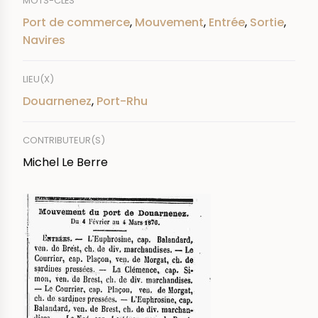
MOTS-CLÉS
Port de commerce
,
Mouvement
,
Entrée
,
Sortie
,
Navires
LIEU(X)
Douarnenez
,
Port-Rhu
CONTRIBUTEUR(S)
Michel Le Berre
IMAGE