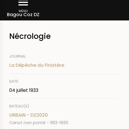
Aller
Fil
au
MENU
Rechercher dans la presse
Bagou Coz DZ
d'Ariane
contenu
principal
Nécrologie
JOURNAL
La Dépêche du Finistère
DATE
04 juillet 1933
BATEAU(X)
URBAIN - DZ2020
Canot non ponté - 1913-1930