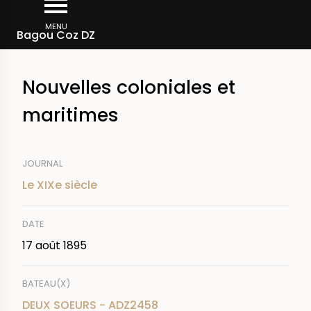
Aller
Fil
au
MENU
Rechercher dans la presse
Bagou Coz DZ
d'Ariane
contenu
principal
Nouvelles coloniales et
maritimes
JOURNAL
Le XIXe siècle
DATE
17 août 1895
BATEAU(X)
DEUX SOEURS - ADZ2458