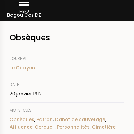
Aller
Fil
au
MENU
Rechercher dans la presse
Bagou Coz DZ
d'Ariane
contenu
principal
Obsèques
JOURNAL
Le Citoyen
DATE
20 janvier 1912
MOTS-CLÉS
Obsèques
,
Patron
,
Canot de sauvetage
,
Affluence
,
Cercueil
,
Personnalités
,
Cimetière