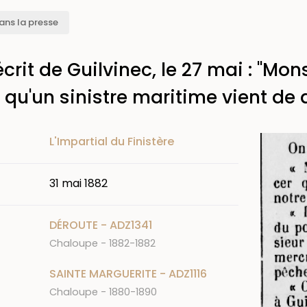
ans la presse
rit de Guilvinec, le 27 mai : "Mons
qu'un sinistre maritime vient de d
Image
L'Impartial du Finistère
31 mai 1882
DÉROUTE - ADZ1341
Chaloupe - 1882-1882
SAINTE MARGUERITE - ADZ1116
Chaloupe - 1880-1890