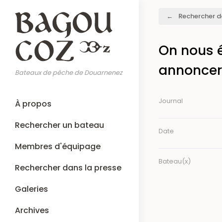
Aller
Fil
Rechercher d
au
d'Ariane
contenu
principal
On nous éc
annoncer 
Bateaux de pêche de Douarnenez
Main
Journal
À propos
navigation
Rechercher un bateau
Date
Membres d'équipage
Bateau(x)
Rechercher dans la presse
Galeries
Archives