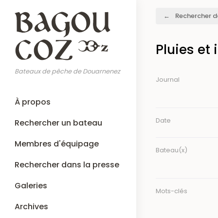
Aller
Fil
Rechercher d
au
d'Ariane
contenu
principal
Pluies et
Bateaux de pêche de Douarnenez
Journal
Main
À propos
navigation
Date
Rechercher un bateau
Membres d'équipage
Bateau(x)
Rechercher dans la presse
Galeries
Mots-clés
Archives