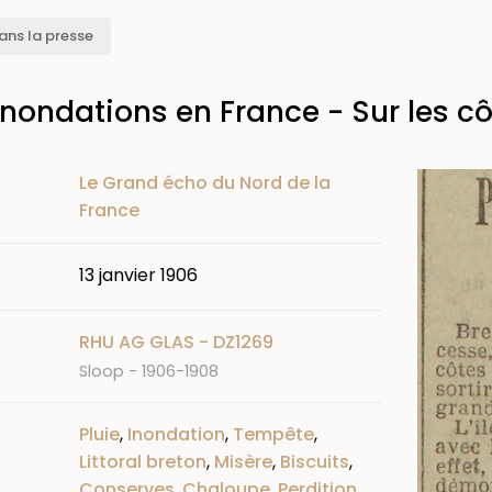
ans la presse
 inondations en France - Sur les c
Image
Le Grand écho du Nord de la
France
13 janvier 1906
RHU AG GLAS - DZ1269
Sloop - 1906-1908
Pluie
,
Inondation
,
Tempête
,
Littoral breton
,
Misère
,
Biscuits
,
Conserves
,
Chaloupe
,
Perdition
,