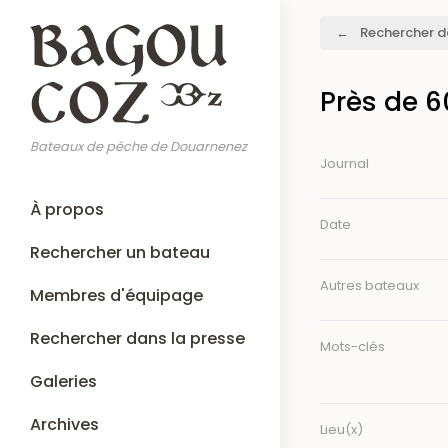
Aller
Fil
Rechercher d
au
d'Ariane
contenu
principal
Près de 6
Bateaux de pêche de Douarnenez
Journal
Main
À propos
navigation
Date
Rechercher un bateau
Autres bateaux
Membres d'équipage
Rechercher dans la presse
Mots-clés
Galeries
Archives
Lieu(x)