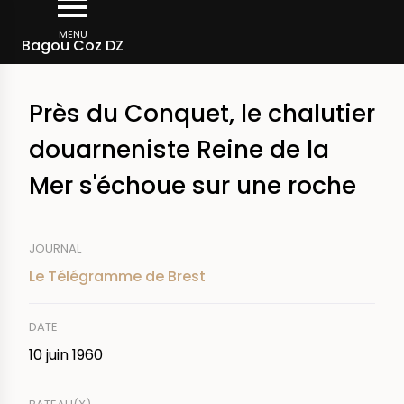
Aller
Fil
au
MENU
Rechercher dans la presse
Bagou Coz DZ
d'Ariane
contenu
principal
Près du Conquet, le chalutier
douarneniste Reine de la
Mer s'échoue sur une roche
JOURNAL
Le Télégramme de Brest
DATE
10 juin 1960