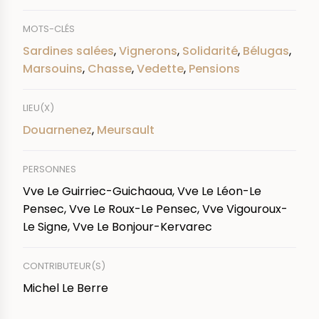
MOTS-CLÉS
Sardines salées
,
Vignerons
,
Solidarité
,
Bélugas
,
Marsouins
,
Chasse
,
Vedette
,
Pensions
LIEU(X)
Douarnenez
,
Meursault
PERSONNES
Vve Le Guirriec-Guichaoua, Vve Le Léon-Le
Pensec, Vve Le Roux-Le Pensec, Vve Vigouroux-
Le Signe, Vve Le Bonjour-Kervarec
CONTRIBUTEUR(S)
Michel Le Berre