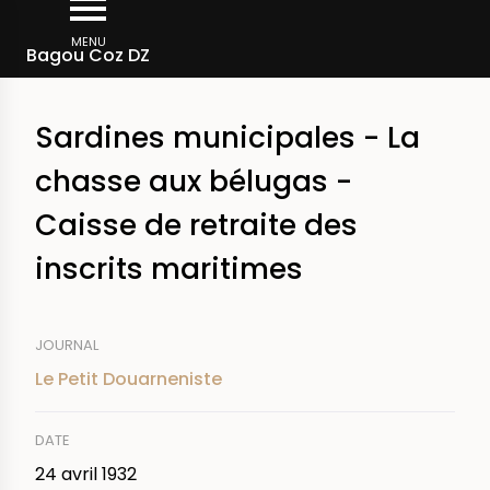
Aller
Fil
au
MENU
Rechercher dans la presse
Bagou Coz DZ
d'Ariane
contenu
principal
Sardines municipales - La
chasse aux bélugas -
Caisse de retraite des
inscrits maritimes
JOURNAL
Le Petit Douarneniste
DATE
24 avril 1932