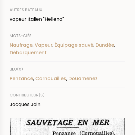
AUTRES BATEAUX
vapeur italien "Hellena"
MOTS-CLÉS
Naufrage
,
Vapeur
,
Équipage sauvé
,
Dundée
,
Débarquement
LIEU(X)
Penzance
,
Cornouailles
,
Douarnenez
CONTRIBUTEUR(S)
Jacques Join
IMAGE