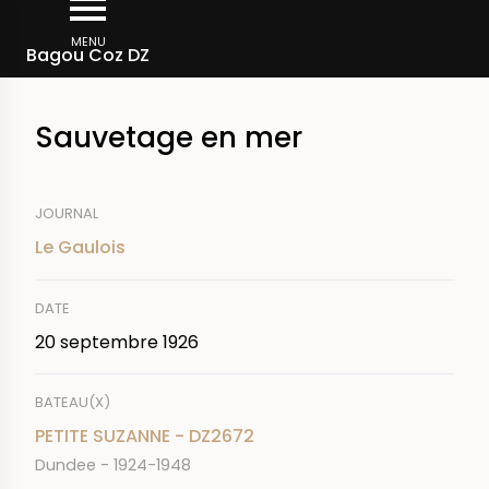
Aller
Fil
au
MENU
Rechercher dans la presse
Bagou Coz DZ
d'Ariane
contenu
principal
Sauvetage en mer
JOURNAL
Le Gaulois
DATE
20 septembre 1926
BATEAU(X)
PETITE SUZANNE - DZ2672
Dundee - 1924-1948