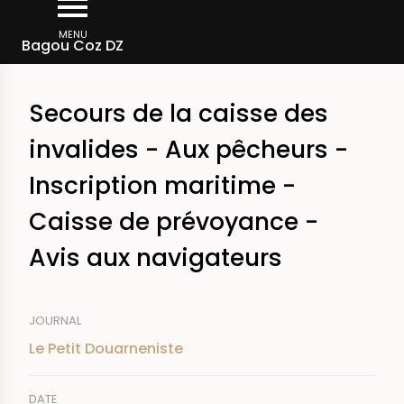
Aller
Fil
au
MENU
Rechercher dans la presse
Bagou Coz DZ
d'Ariane
contenu
principal
Secours de la caisse des
invalides - Aux pêcheurs -
Inscription maritime -
Caisse de prévoyance -
Avis aux navigateurs
JOURNAL
Le Petit Douarneniste
DATE