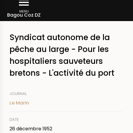
Aller
Fil
au
MENU
Rechercher dans la presse
Bagou Coz DZ
d'Ariane
contenu
principal
Syndicat autonome de la
pêche au large - Pour les
hospitaliers sauveteurs
bretons - L'activité du port
JOURNAL
Le Marin
DATE
26 décembre 1952