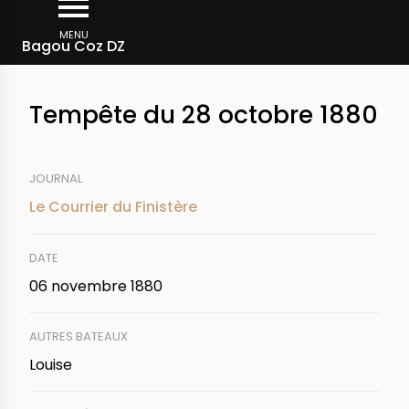
Aller
Fil
au
MENU
Rechercher dans la presse
Bagou Coz DZ
d'Ariane
contenu
principal
Tempête du 28 octobre 1880
JOURNAL
Le Courrier du Finistère
DATE
06 novembre 1880
AUTRES BATEAUX
Louise