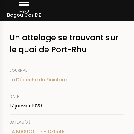
Aller
Fil
au
MENU
Rechercher dans la presse
Bagou Coz DZ
d'Ariane
contenu
principal
Un attelage se trouvant sur
le quai de Port-Rhu
JOURNAL
La Dépêche du Finistère
DATE
17 janvier 1920
BATEAU(X)
LA MASCOTTE - DZ1548