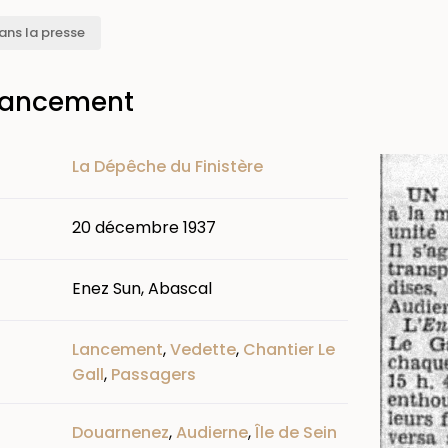
ans la presse
lancement
Image
La Dépêche du Finistère
20 décembre 1937
Enez Sun, Abascal
Lancement
,
Vedette
,
Chantier Le
Gall
,
Passagers
Douarnenez
,
Audierne
,
Île de Sein