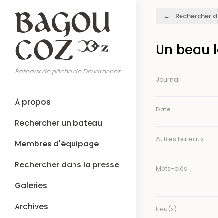
Aller
Fil
Rechercher d
au
d'Ariane
contenu
principal
Un beau 
Bateaux de pêche de Douarnenez
Journal
Main
À propos
navigation
Date
Rechercher un bateau
Autres bateaux
Membres d'équipage
Rechercher dans la presse
Mots-clés
Galeries
Archives
Lieu(x)