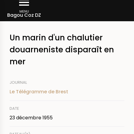
Aller
Fil
au
MENU
Rechercher dans la presse
Bagou Coz DZ
d'Ariane
contenu
principal
Un marin d'un chalutier
douarneniste disparaît en
mer
JOURNAL
Le Télégramme de Brest
DATE
23 décembre 1955