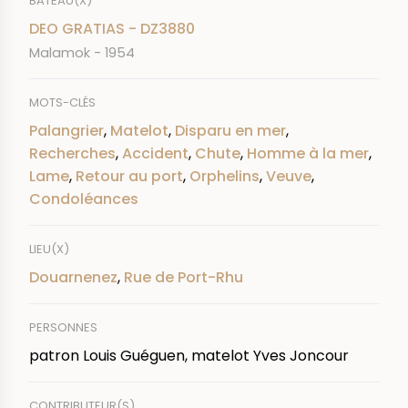
BATEAU(X)
DEO GRATIAS - DZ3880
Malamok - 1954
MOTS-CLÉS
Palangrier
,
Matelot
,
Disparu en mer
,
Recherches
,
Accident
,
Chute
,
Homme à la mer
,
Lame
,
Retour au port
,
Orphelins
,
Veuve
,
Condoléances
LIEU(X)
Douarnenez
,
Rue de Port-Rhu
PERSONNES
patron Louis Guéguen, matelot Yves Joncour
CONTRIBUTEUR(S)