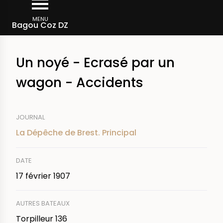
Aller
Fil
au
MENU
Rechercher dans la presse
Bagou Coz DZ
d'Ariane
contenu
principal
Un noyé - Ecrasé par un
wagon - Accidents
JOURNAL
La Dépêche de Brest. Principal
DATE
17 février 1907
AUTRES BATEAUX
Torpilleur 136