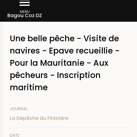
Aller
Fil
au
MENU
Rechercher dans la presse
Bagou Coz DZ
d'Ariane
contenu
principal
Une belle pêche - Visite de
navires - Epave recueillie -
Pour la Mauritanie - Aux
pêcheurs - Inscription
maritime
JOURNAL
La Dépêche du Finistère
DATE