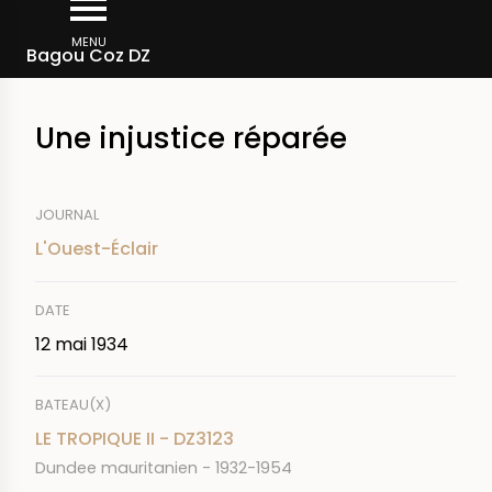
Aller
Fil
au
MENU
Rechercher dans la presse
Bagou Coz DZ
d'Ariane
contenu
principal
Une injustice réparée
JOURNAL
L'Ouest-Éclair
DATE
12 mai 1934
BATEAU(X)
LE TROPIQUE II - DZ3123
Dundee mauritanien - 1932-1954