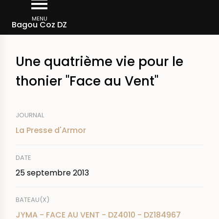
Aller
Fil
au
MENU
Rechercher dans la presse
Bagou Coz DZ
d'Ariane
contenu
principal
Une quatrième vie pour le
thonier "Face au Vent"
JOURNAL
La Presse d'Armor
DATE
25 septembre 2013
BATEAU(X)
JYMA - FACE AU VENT - DZ4010 - DZ184967