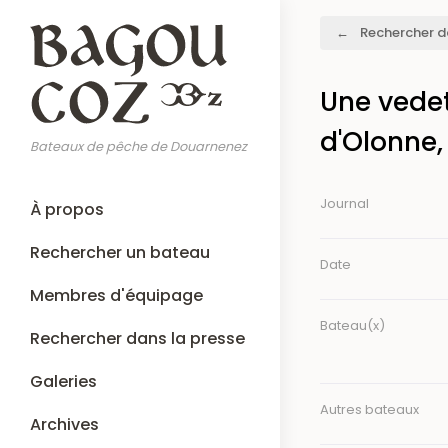
Aller
Fil
Rechercher d
au
d'Ariane
contenu
principal
Une vedet
d'Olonne,
Bateaux de pêche de Douarnenez
Main
Journal
À propos
navigation
Rechercher un bateau
Date
Membres d'équipage
Bateau(x)
Rechercher dans la presse
Galeries
Autres bateaux
Archives