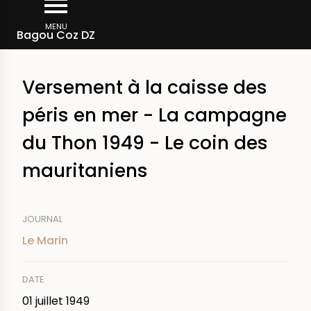
Aller
Fil
au
MENU
Rechercher dans la presse
Bagou Coz DZ
d'Ariane
contenu
principal
Versement à la caisse des
péris en mer - La campagne
du Thon 1949 - Le coin des
mauritaniens
JOURNAL
Le Marin
DATE
01 juillet 1949