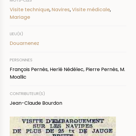
MOTS-CLÉS
Visite technique
,
Navires
,
Visite médicale
,
Mariage
LIEU(X)
Douarnenez
PERSONNES
François Pernès, Herlé Nédélec, Pierre Pernès, M.
Moallic
CONTRIBUTEUR(S)
Jean-Claude Bourdon
IMAGE