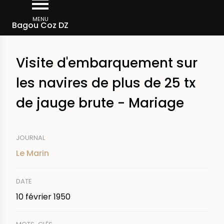
Aller
Fil
au
MENU
Rechercher dans la presse
Bagou Coz DZ
d'Ariane
contenu
principal
Visite d'embarquement sur
les navires de plus de 25 tx
de jauge brute - Mariage
JOURNAL
Le Marin
DATE
10 février 1950