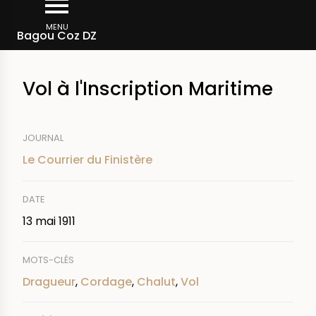
Aller
Fil
au
MENU
Rechercher dans la presse
Bagou Coz DZ
d'Ariane
contenu
principal
Vol à l'Inscription Maritime
JOURNAL
Le Courrier du Finistère
DATE
13 mai 1911
MOTS-CLÉS
Dragueur
,
Cordage
,
Chalut
,
Vol