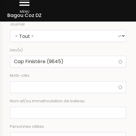
Aller
Rechercher dans la presse
au
MENU
Bagou Coz DZ
contenu
Journal
principal
Lieu(x)
Mots-clés
Nom et/ou immatriculation de bateau
Personnes citées