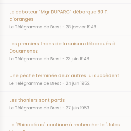
Le caboteur "Mgr DUPARC" débarque 60 T.
d'oranges
JOURNAL
DATE
Le Télégramme de Brest
28 janvier 1948
Les premiers thons de la saison débarqués à
Douarnenez
JOURNAL
DATE
Le Télégramme de Brest
23 juin 1948
Une pêche terminée deux autres lui succèdent
JOURNAL
DATE
Le Télégramme de Brest
24 juin 1952
Les thoniers sont partis
JOURNAL
DATE
Le Télégramme de Brest
27 juin 1953
Le "Rhinocéros" continue à rechercher le "Jules