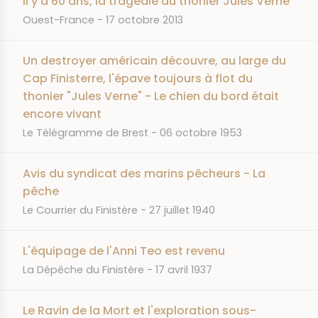
Il y a 60 ans, la tragédie du thonier Jules Verne
JOURNAL
DATE
Ouest-France
17 octobre 2013
Un destroyer américain découvre, au large du
Cap Finisterre, l'épave toujours à flot du
thonier "Jules Verne" - Le chien du bord était
encore vivant
JOURNAL
DATE
Le Télégramme de Brest
06 octobre 1953
Avis du syndicat des marins pêcheurs - La
pêche
JOURNAL
DATE
Le Courrier du Finistère
27 juillet 1940
L'équipage de l'Anni Teo est revenu
JOURNAL
DATE
La Dépêche du Finistère
17 avril 1937
Le Ravin de la Mort et l'exploration sous-