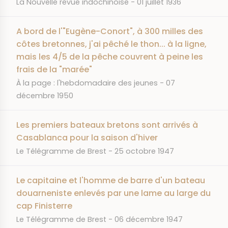
JOURNAL
DATE
La Nouvelle revue indochinoise
01 juillet 1936
A bord de l'"Eugène-Conort", à 300 milles des
côtes bretonnes, j'ai pêché le thon... à la ligne,
mais les 4/5 de la pêche couvrent à peine les
frais de la "marée"
JOURNAL
DATE
À la page : l'hebdomadaire des jeunes
07
décembre 1950
Les premiers bateaux bretons sont arrivés à
Casablanca pour la saison d'hiver
JOURNAL
DATE
Le Télégramme de Brest
25 octobre 1947
Le capitaine et l'homme de barre d'un bateau
douarneniste enlevés par une lame au large du
cap Finisterre
JOURNAL
DATE
Le Télégramme de Brest
06 décembre 1947