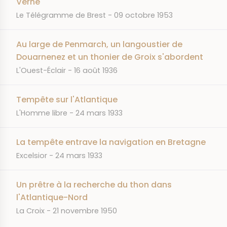
Verne"
JOURNAL
DATE
Le Télégramme de Brest
09 octobre 1953
Au large de Penmarch, un langoustier de
Douarnenez et un thonier de Groix s'abordent
JOURNAL
DATE
L'Ouest-Éclair
16 août 1936
Tempête sur l'Atlantique
JOURNAL
DATE
L'Homme libre
24 mars 1933
La tempête entrave la navigation en Bretagne
JOURNAL
DATE
Excelsior
24 mars 1933
Un prêtre à la recherche du thon dans
l'Atlantique-Nord
JOURNAL
DATE
La Croix
21 novembre 1950